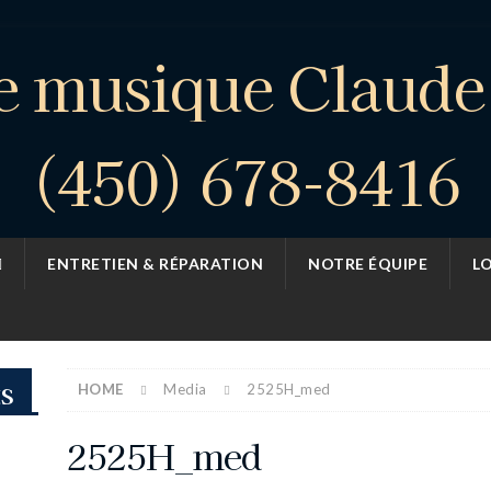
e musique Claud
(450) 678-8416
ENTRETIEN & RÉPARATION
NOTRE ÉQUIPE
L
ts
HOME
Media
2525H_med
2525H_med