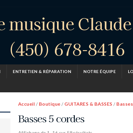
e musique Claud
(450) 678-8416
ENTRETIEN & RÉPARATION
NOTRE ÉQUIPE
L
Accueil
/
Boutique
/
GUITARES & BASSES
/
Basses
Basses 5 cordes
Affichage de 1–16 sur 59 résultats