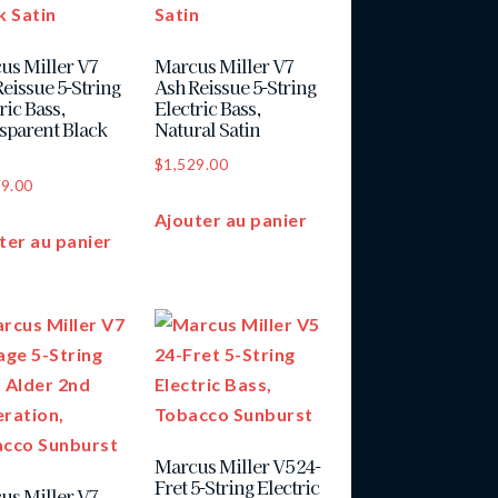
us Miller V7
Marcus Miller V7
eissue 5-String
Ash Reissue 5-String
ric Bass,
Electric Bass,
sparent Black
Natural Satin
n
$
1,529.00
29.00
Ajouter au panier
ter au panier
Marcus Miller V5 24-
Fret 5-String Electric
us Miller V7