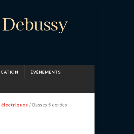
e Debussy
OCATION
ÉVÉNEMENTS
 électriques
/ Basses 5 cordes