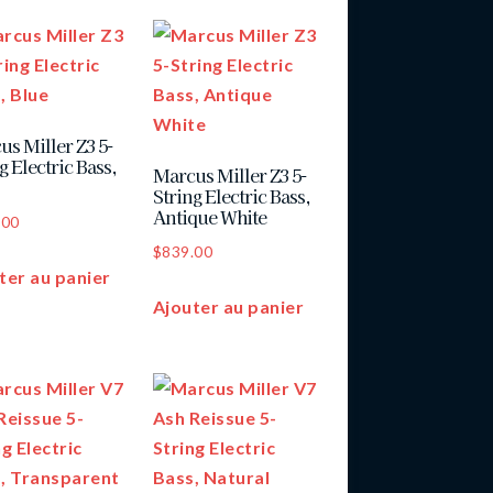
us Miller Z3 5-
g Electric Bass,
Marcus Miller Z3 5-
String Electric Bass,
Antique White
.00
$
839.00
ter au panier
Ajouter au panier