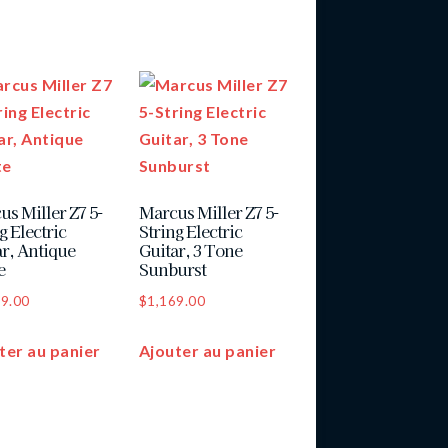
us Miller Z7 5-
Marcus Miller Z7 5-
g Electric
String Electric
ar, Antique
Guitar, 3 Tone
e
Sunburst
69.00
$
1,169.00
ter au panier
Ajouter au panier