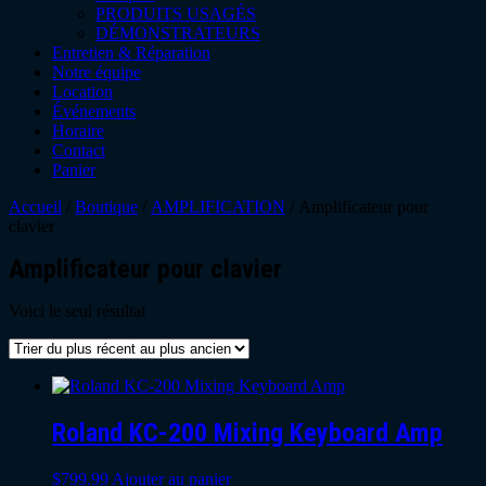
PRODUITS USAGÉS
DÉMONSTRATEURS
Entretien & Réparation
Notre équipe
Location
Événements
Horaire
Contact
Panier
Accueil
/
Boutique
/
AMPLIFICATION
/ Amplificateur pour
clavier
Amplificateur pour clavier
Voici le seul résultat
Roland KC-200 Mixing Keyboard Amp
$
799.99
Ajouter au panier