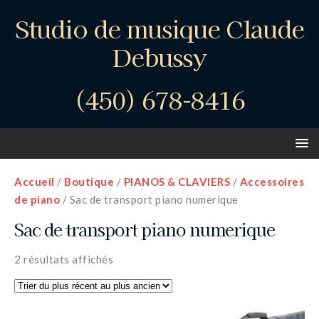
Studio de musique Claude
Debussy
(450) 678-8416
Accueil
/
Boutique
/
PIANOS & CLAVIERS
/
Accessoires
de piano
/ Sac de transport piano numerique
Sac de transport piano numerique
2 résultats affichés