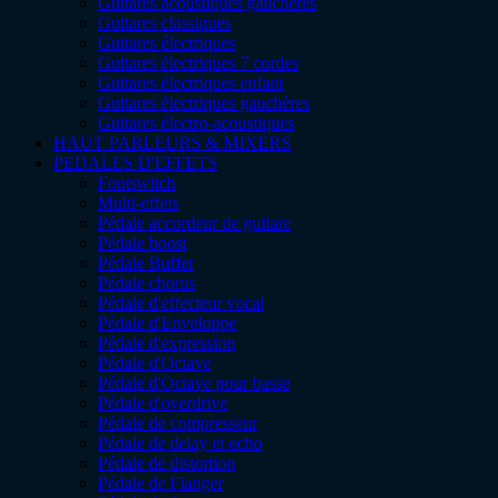
Guitares acoustiques gauchères
Guitares classiques
Guitares électriques
Guitares électriques 7 cordes
Guitares électriques enfant
Guitares électriques gauchères
Guitares électro-acoustiques
HAUT PARLEURS & MIXERS
PEDALES D'EFFETS
Footswitch
Multi-effets
Pédale accordeur de guitare
Pédale boost
Pédale Buffer
Pédale chorus
Pédale d'effecteur vocal
Pédale d'Enveloppe
Pédale d'expression
Pédale d'Octave
Pédale d'Octave pour basse
Pédale d'overdrive
Pédale de compresseur
Pédale de delay et echo
Pédale de distortion
Pédale de Flanger