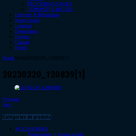
PRODUITS USAGÉS
DÉMONSTRATEURS
Entretien & Réparation
Notre équipe
Location
Événements
Horaire
Contact
Panier
Home
Media
20230320_120839[1]
20230320_120839[1]
Previous
Next
Catégories de produits
ACCESSOIRES
Alimentation et power supply