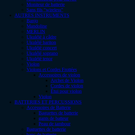
Moniteur de batterie
Sans fils "wireless"
AUTRES INSTRUMENTS
Banjo
Mandoline
MERLIN
Ukulélé à câdre
Ukulélé bariton
Ukulélé concert
Ukulélé soprano
Ukulélé tenor
Violon
Violons et Cordes Frottées
Accessoires de violon
Archet de Violon
Cordes de violon
Étui pour violon
Violon
BATTERIES ET PERCUSSIONS
Accessoires de Batterie
Baguettes de batterie
gants de batteur
Peau de tambour
Baguettes de batterie
banc de batterie