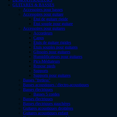
DÉMONSTRATEURS
GUITARES & BASSES
Accessoires pour basses
Accessoires pour guitare
Étui de guitare rigide
Étui souple pour guitare
Accessoires pour guitares
Accordeurs
Capos
Étuis de guitare rigides
Étuis souples pour guitares
Glissoirs pour guitares
Humidificateurs pour guitares
Pics-Médiateurs
Repose pieds
Supports
Supports pour guitares
Basses "fretless"
Basses acoustiques / électro-acoustiques
Basses électriques
Basses 5 cordes
Basses électriques
Basses électriques gauchères
Guitares acoustiques droitières
Guitares acoustiques enfant