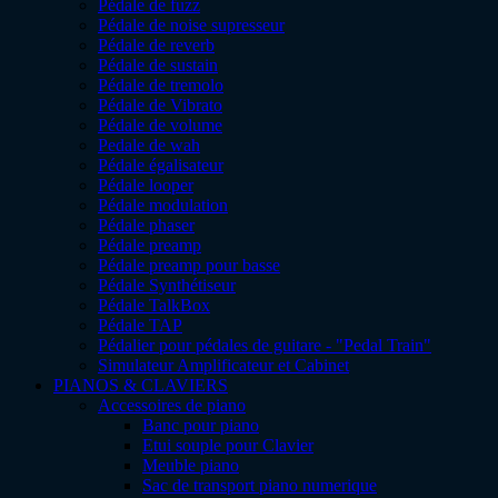
Pédale de fuzz
Pédale de noise supresseur
Pédale de reverb
Pédale de sustain
Pédale de tremolo
Pédale de Vibrato
Pédale de volume
Pedale de wah
Pédale égalisateur
Pédale looper
Pédale modulation
Pédale phaser
Pédale preamp
Pédale preamp pour basse
Pédale Synthétiseur
Pédale TalkBox
Pédale TAP
Pédalier pour pédales de guitare - "Pedal Train"
Simulateur Amplificateur et Cabinet
PIANOS & CLAVIERS
Accessoires de piano
Banc pour piano
Etui souple pour Clavier
Meuble piano
Sac de transport piano numerique