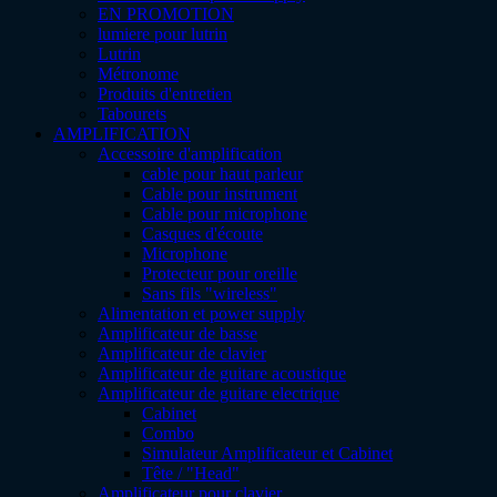
EN PROMOTION
lumiere pour lutrin
Lutrin
Métronome
Produits d'entretien
Tabourets
AMPLIFICATION
Accessoire d'amplification
cable pour haut parleur
Cable pour instrument
Cable pour microphone
Casques d'écoute
Microphone
Protecteur pour oreille
Sans fils "wireless"
Alimentation et power supply
Amplificateur de basse
Amplificateur de clavier
Amplificateur de guitare acoustique
Amplificateur de guitare electrique
Cabinet
Combo
Simulateur Amplificateur et Cabinet
Tête / "Head"
Amplificateur pour clavier