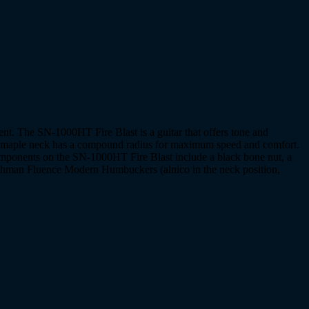
ment. The SN-1000HT Fire Blast is a guitar that offers tone and
oasted maple neck has a compound radius for maximum speed and comfort.
 Components on the SN-1000HT Fire Blast include a black bone nut, a
 Fishman Fluence Modern Humbuckers (alnico in the neck position,