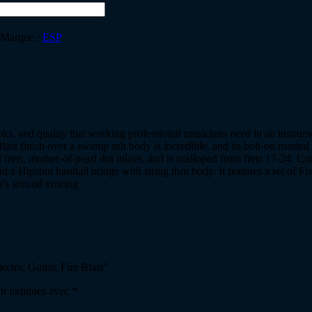
Marque :
ESP
ooks, and quality that working professional musicians need in an instru
Fire Blast finish over a swamp ash body is incredible, and its bolt-on r
l frets, mother-of-pearl dot inlays, and is scalloped from frets 17-24.
 a Hipshot hardtail bridge with string thru body. It features a set of
up’s second voicing
ctric Guitar, Fire Blast”
nt indiqués avec
*