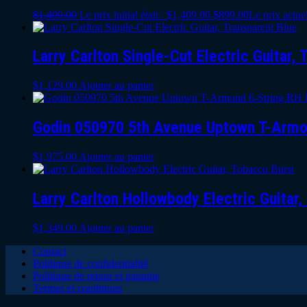
$
1,409.00
Le prix initial était : $1,409.00.
$
899.00
Le prix actuel
Larry Carlton Single-Cut Electric Guitar, 
$
1,129.00
Ajouter au panier
Godin 050970 5th Avenue Uptown T-Armon
$
1,975.00
Ajouter au panier
Larry Carlton Hollowbody Electric Guitar
$
1,349.00
Ajouter au panier
Contact
Politique de confidentialité
Politique de retour et garantie
Termes et conditions