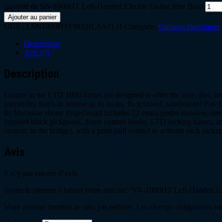
quantité de SN-1000HT Left-Handed Electric Guitar, Fire Blast
Ajouter au panier
UGS :
LSN1000HTFIREBLASTLH
Catégorie:
Guitares électriques
Description
Avis (0)
Description
Guitars in the LTD 1000 Series are designed to offer the tone, feel, l
playability that’s as intense as its looks. Its textured, sandblasted 
Its Macassar ebony fingerboard includes 22 extra-jumbo stainless stee
brushed black pickguard, dome control knobs, LTD locking tuners, and
ceramic in the bridge), with a push-pull control to activate each pick
Avis
Il n’y pas encore d’avis.
Soyez le premier à laisser votre avis sur “SN-1000HT Left-Handed Ele
Votre adresse courriel ne sera pas publiée.
Les champs obligatoires so