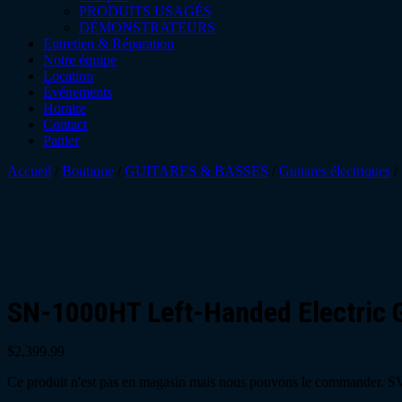
PRODUITS USAGÉS
DÉMONSTRATEURS
Entretien & Réparation
Notre équipe
Location
Événements
Horaire
Contact
Panier
Accueil
/
Boutique
/
GUITARES & BASSES
/
Guitares électriques
/
SN-1000HT Left-Handed Electric Gu
$
2,399.99
Ce produit n'est pas en magasin mais nous pouvons le commander. SVP