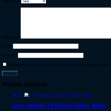
Votre note
*
Votre avis
*
Nom
*
Courriel
*
Enregistrer mon nom, courriel et site web dans le navigateur pour
Produits similaires
Promo!
Larry Carlton L7V Electric Guitar, Black