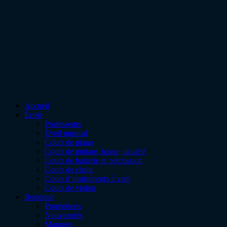
Accueil
École
Professeurs
Éveil musical
Cours de piano
Cours de guitare, basse, ukulélé
Cours de batterie et percussion
Cours de chant
Cours d’instruments à vent
Cours de violon
Boutique
Promotions
Nouveautés
Marques