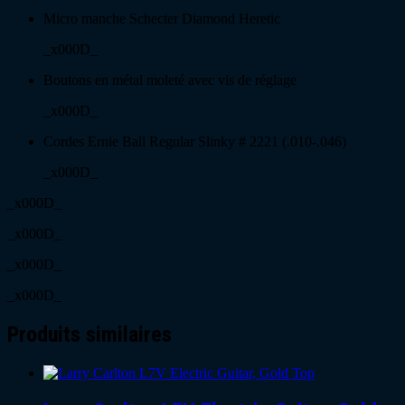
Micro manche Schecter Diamond Heretic
_x000D_
Boutons en métal moleté avec vis de réglage
_x000D_
Cordes Ernie Ball Regular Slinky # 2221 (.010-.046)
_x000D_
_x000D_
_x000D_
_x000D_
_x000D_
Produits similaires