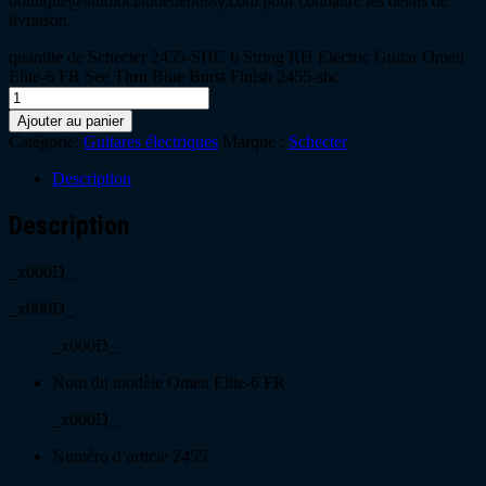
boutique@studioclaudedebussy.com pour connaître les délais de
livraison.
quantité de Schecter 2455-SHC 6 String RH Electric Guitar Omen
Elite-6 FR See Thru Blue Burst Finish 2455-shc
Ajouter au panier
Catégorie:
Guitares électriques
Marque :
Schecter
Description
Description
_x000D_
_x000D_
_x000D_
Nom du modèle Omen Elite-6 FR
_x000D_
Numéro d’article 2455