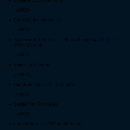
Diapason 25,5 « (648 mm)
_x000D_
Forme du manche fin «C»
_x000D_
Épaisseur @ 1ère frette – .787 « (20 mm) / @ 12e frette –
.866 » (22 mm)
_x000D_
Frettes 24 X-Jumbo
_x000D_
Radius de touche 14 « (355 mm)
_x000D_
Spécial Nut Floyd Rose
_x000D_
Largeur du sillet 1,625 po (41,3 mm)