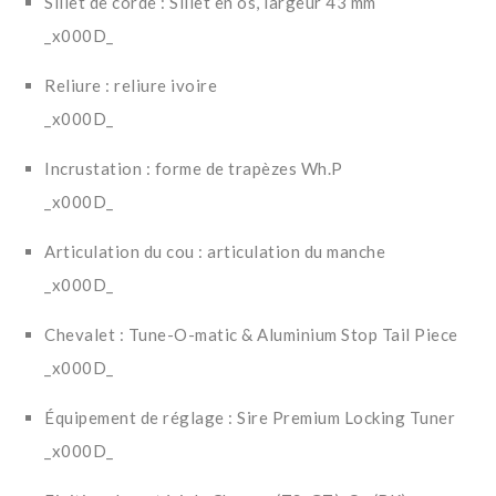
Sillet de corde : Sillet en os, largeur 43 mm
_x000D_
Reliure : reliure ivoire
_x000D_
Incrustation : forme de trapèzes Wh.P
_x000D_
Articulation du cou : articulation du manche
_x000D_
Chevalet : Tune-O-matic & Aluminium Stop Tail Piece
_x000D_
Équipement de réglage : Sire Premium Locking Tuner
_x000D_