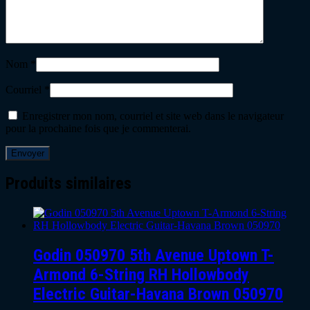
Nom
*
Courriel
*
Enregistrer mon nom, courriel et site web dans le navigateur
pour la prochaine fois que je commenterai.
Produits similaires
Godin 050970 5th Avenue Uptown T-
Armond 6-String RH Hollowbody
Electric Guitar-Havana Brown 050970