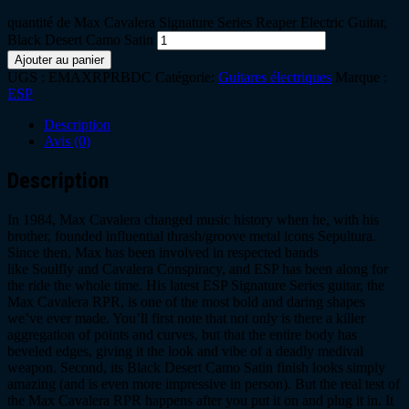
quantité de Max Cavalera Signature Series Reaper Electric Guitar,
Black Desert Camo Satin
Ajouter au panier
UGS :
EMAXRPRBDC
Catégorie:
Guitares électriques
Marque :
ESP
Description
Avis (0)
Description
In 1984, Max Cavalera changed music history when he, with his
brother, founded influential thrash/groove metal icons Sepultura.
Since then, Max has been involved in respected bands
like Soulfly and Cavalera Conspiracy, and ESP has been along for
the ride the whole time. His latest ESP Signature Series guitar, the
Max Cavalera RPR, is one of the most bold and daring shapes
we’ve ever made. You’ll first note that not only is there a killer
aggregation of points and curves, but that the entire body has
beveled edges, giving it the look and vibe of a deadly medival
weapon. Second, its Black Desert Camo Satin finish looks simply
amazing (and is even more impressive in person). But the real test of
the Max Cavalera RPR happens after you put it on and plug it in. It