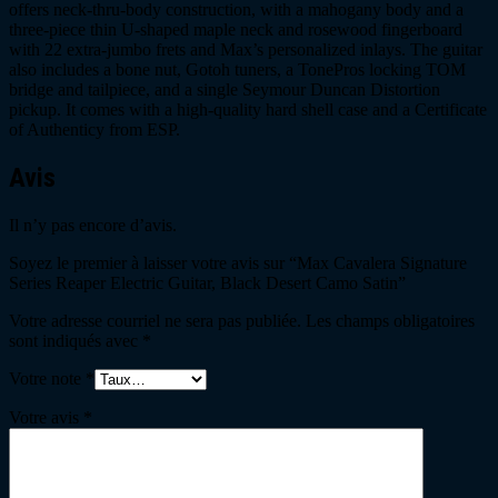
offers neck-thru-body construction, with a mahogany body and a
three-piece thin U-shaped maple neck and rosewood fingerboard
with 22 extra-jumbo frets and Max’s personalized inlays. The guitar
also includes a bone nut, Gotoh tuners, a TonePros locking TOM
bridge and tailpiece, and a single Seymour Duncan Distortion
pickup. It comes with a high-quality hard shell case and a Certificate
of Authenticy from ESP.
Avis
Il n’y pas encore d’avis.
Soyez le premier à laisser votre avis sur “Max Cavalera Signature
Series Reaper Electric Guitar, Black Desert Camo Satin”
Votre adresse courriel ne sera pas publiée.
Les champs obligatoires
sont indiqués avec
*
Votre note
*
Votre avis
*