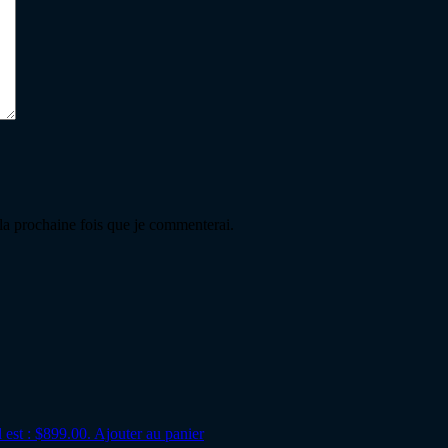
 la prochaine fois que je commenterai.
 est : $899.00.
Ajouter au panier