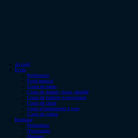
Accueil
École
Professeurs
Éveil musical
Cours de piano
Cours de guitare, basse, ukulélé
Cours de batterie et percussion
Cours de chant
Cours d’instruments à vent
Cours de violon
Boutique
Promotions
Nouveautés
Marques