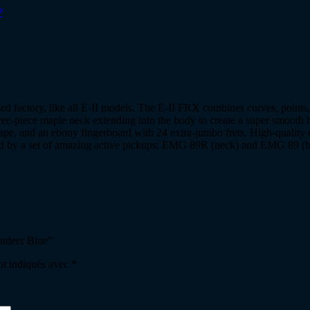
P
 factory, like all E-II models. The E-II FRX combines curves, points, an
three-piece maple neck extending into the body to create a super smooth h
pe, and an ebony fingerboard with 24 extra-jumbo frets. High-quality 
red by a set of amazing active pickups: EMG 89R (neck) and EMG 89 (bri
indeer Blue”
nt indiqués avec
*