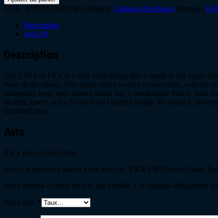
UGS :
EIIFRXFMRDB
Catégorie:
Guitares électriques
Marque :
ES
Description
Avis (0)
Description
The ESP E-II FRX is a very bold design that is made in our Japan-based
from all the others. This guitar offers set-thru construction, with the 
mahogany body with flamed maple top, a comfortable thin-U neck sha
locking tuners, and a Floyd Rose Original bridge. Its sound is powe
hardshell case.
Avis
Il n’y pas encore d’avis.
Soyez le premier à laisser votre avis sur “FRX FM Electric Guitar Re
Votre adresse courriel ne sera pas publiée.
Les champs obligatoires so
Votre note
*