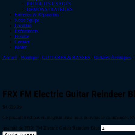
PRODUITS USAGÉS
DÉMONSTRATEURS
Entretien & Réparation
Notre équipe
Location
Événements
Horaire
Contact
Panier
Accueil
/
Boutique
/
GUITARES & BASSES
/
Guitares électriques
/
FRX FM Electric Guitar Reindeer B
$
4,639.99
Ce produit n'est pas en magasin mais nous pouvons le commander. SVP
quantité de FRX FM Electric Guitar Reindeer Blue
Ajouter au panier