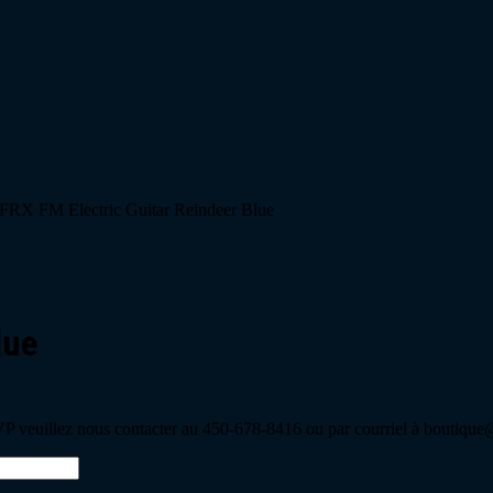
 FRX FM Electric Guitar Reindeer Blue
lue
 veuillez nous contacter au 450-678-8416 ou par courriel à boutique@s