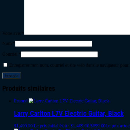
Votre avis
*
Nom
*
Courriel
*
Enregistrer mon nom, courriel et site web dans le navigateur pour
Produits similaires
Promo!
Larry Carlton L7V Electric Guitar, Black
$
1,409.00
Le prix initial était : $1,409.00.
$
899.00
Le prix actuel