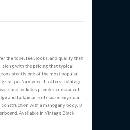
r the tone, feel, looks, and quality that
 along with the pricing that typical
 consistently one of the most popular
d great performance. It offers a vintage
ware, and includes premier components
dge and tailpiece, and classic Seymour
ru construction with a mahogany body, 3
rboard. Available in Vintage Black