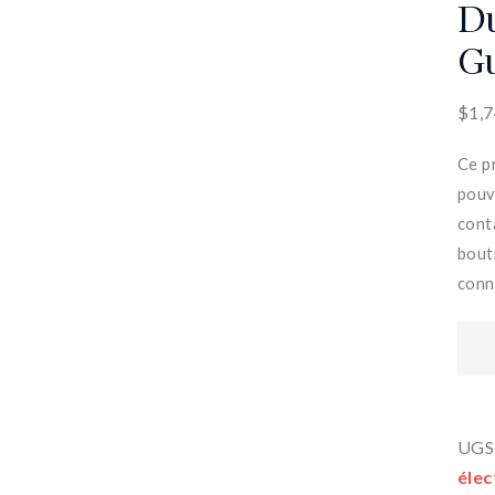
Du
Gu
$
1,
Ce p
pouv
cont
bout
conna
UGS
élec