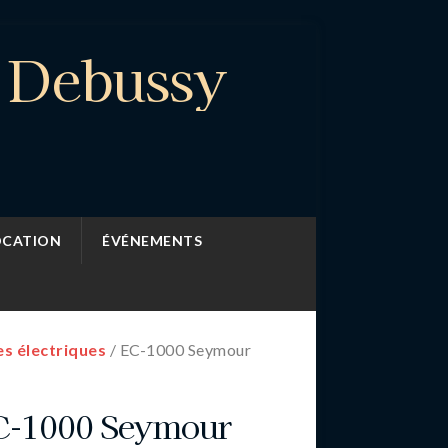
e Debussy
OCATION
ÉVÉNEMENTS
es électriques
/ EC-1000 Seymour
C-1000 Seymour