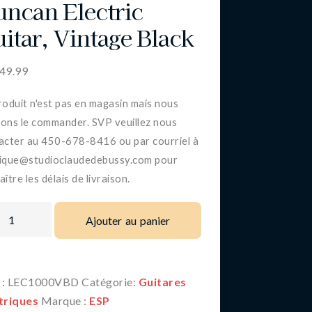
ncan Electric
itar, Vintage Black
749.99
roduit n'est pas en magasin mais nous
ons le commander. SVP veuillez nous
acter au 450-678-8416 ou par courriel à
ique@studioclaudedebussy.com pour
ître les délais de livraison.
Ajouter au panier
 :
LEC1000VBD
Catégorie:
Guitares
triques
Marque :
ESP