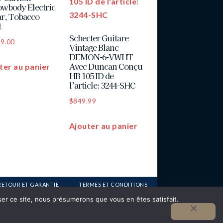
owbody Electric
ar, Tobacco
t
Schecter Guitare
49.00
Vintage Blanc
DEMON-6-VWHT
Avec Duncan Conçu
ter au panier
HB 105 ID de
l’article: 3244-SHC
$
849.99
Ajouter au panier
RETOUR ET GARANTIE
TERMES ET CONDITIONS
iser ce site, nous présumerons que vous en êtes satisfait.