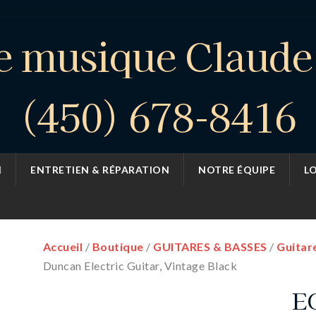
e musique Claud
(450) 678-8416
ENTRETIEN & RÉPARATION
NOTRE ÉQUIPE
L
Accueil
/
Boutique
/
GUITARES & BASSES
/
Guitar
Duncan Electric Guitar, Vintage Black
E