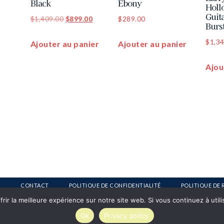
Black
Ebony
Holl
Guit
$
1,409.00
$
899.00
$
289.00
Burs
$
1,3
Ajouter au panier
Ajouter au panier
Ajou
CONTACT
POLITIQUE DE CONFIDENTIALITÉ
POLITIQUE DE 
ir la meilleure expérience sur notre site web. Si vous continuez à util
Ok
Privacy policy