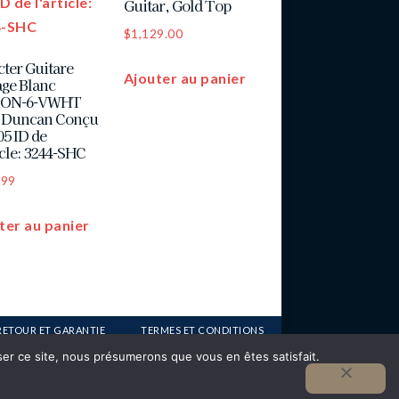
Guitar, Gold Top
$
1,129.00
cter Guitare
Ajouter au panier
age Blanc
ON-6-VWHT
 Duncan Conçu
05 ID de
icle: 3244-SHC
.99
ter au panier
RETOUR ET GARANTIE
TERMES ET CONDITIONS
iser ce site, nous présumerons que vous en êtes satisfait.