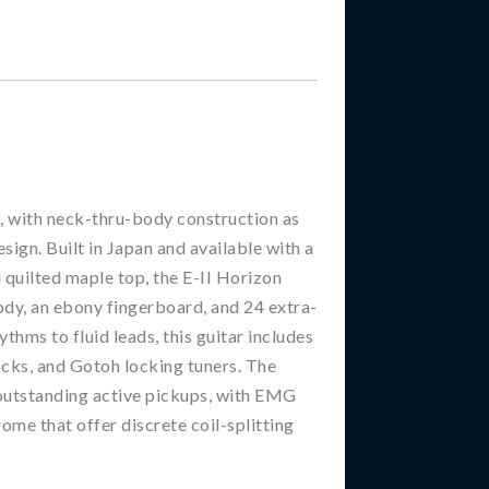
m, with neck-thru-body construction as
ign. Built in Japan and available with a
 quilted maple top, the E-II Horizon
dy, an ebony fingerboard, and 24 extra-
thms to fluid leads, this guitar includes
ocks, and Gotoh locking tuners. The
 outstanding active pickups, with EMG
e that offer discrete coil-splitting
.