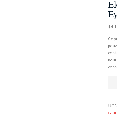
El
Ey
$
4,
Ce p
pouv
cont
bout
conna
UGS
Guit