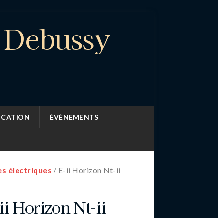
e Debussy
OCATION
ÉVÉNEMENTS
es électriques
/ E-ii Horizon Nt-ii
ii Horizon Nt-ii