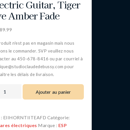
ectric Guitar, Tiger
e Amber Fade
189.99
roduit n'est pas en magasin mais nous
ons le commander. SVP veuillez nous
acter au 450-678-8416 ou par courriel à
ique@studioclaudedebussy.com pour
ître les délais de livraison.
Ajouter au panier
 :
EIIHORNTIITEAFD
Catégorie:
ares électriques
Marque :
ESP