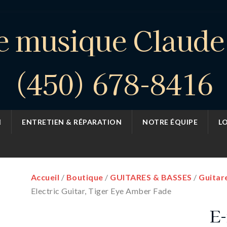
e musique Claud
(450) 678-8416
ENTRETIEN & RÉPARATION
NOTRE ÉQUIPE
L
Accueil
/
Boutique
/
GUITARES & BASSES
/
Guitar
Electric Guitar, Tiger Eye Amber Fade
E-