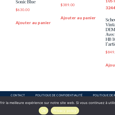
Sonic Blue
$
389.00
$
630.00
Ajouter au panier
Sche
Ajouter au panier
Vint
DEM
Avec
HB 1
l’art
$
849
Ajou
CONTACT
POLITIQUE DE CONFIDENTIALITÉ
POLITIQUE DE 
ir la meilleure expérience sur notre site web. Si vous continuez à util
Ok
Privacy policy