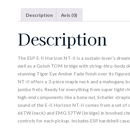
Description
Avis (0)
Description
The ESP E-II Horizon NT-II is a sustain-lover’s drea
well as a Gotoh TOM bridge with string-thru-body des
stunning Tiger Eye Amber Fade finish over its figured
NT-II offers a 3-piece maple neck and a mahogany bo
jumbo frets. Ready for everything from super tight rhy
high-end components like a bone nut, Schaller strapl
sound of the E-II Horizon NT-II comes from a set of
66TW (neck) and EMG 57TW (bridge) in brushed chrom
controls for each pickup. Includes ESP hardshell case