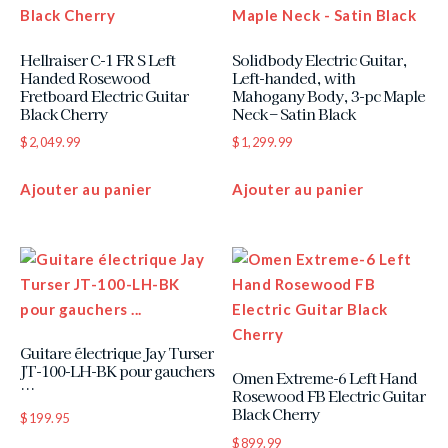
Hellraiser C-1 FR S Left
Solidbody Electric Guitar,
Handed Rosewood
Left-handed, with
Fretboard Electric Guitar
Mahogany Body, 3-pc Maple
Black Cherry
Neck – Satin Black
$
2,049.99
$
1,299.99
Ajouter au panier
Ajouter au panier
Guitare électrique Jay Turser
JT-100-LH-BK pour gauchers
Omen Extreme-6 Left Hand
…
Rosewood FB Electric Guitar
Black Cherry
$
199.95
$
899.99