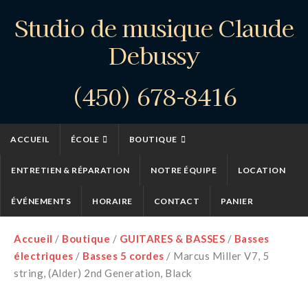
Studio de musique Claude
Debussy
(450) 678-8416
ACCUEIL
ÉCOLE
BOUTIQUE
ENTRETIEN & RÉPARATION
NOTRE ÉQUIPE
LOCATION
ÉVÉNEMENTS
HORAIRE
CONTACT
PANIER
Accueil
/
Boutique
/
GUITARES & BASSES
/
Basses
électriques
/
Basses 5 cordes
/ Marcus Miller V7, 5
string, (Alder) 2nd Generation, Black