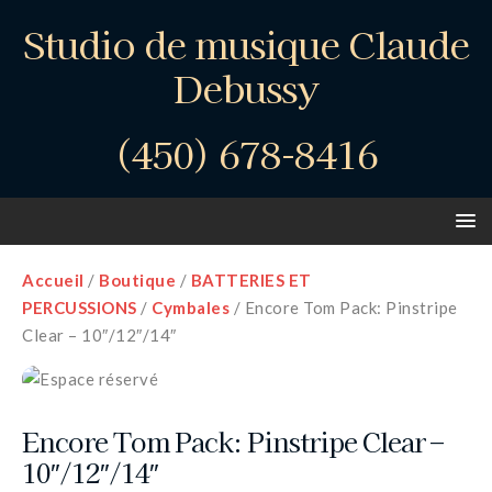
Studio de musique Claude
Debussy
(450) 678-8416
Accueil
/
Boutique
/
BATTERIES ET
PERCUSSIONS
/
Cymbales
/ Encore Tom Pack: Pinstripe
Clear – 10″/12″/14″
Encore Tom Pack: Pinstripe Clear –
10″/12″/14″