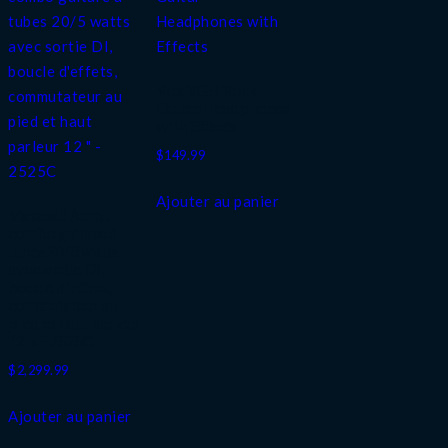
Vox VGH Rock
Guitar Headphones
with Effects
$
149.99
Ajouter au panier
Marshall Ampli
combo guitare à
tubes 20/5 watts
avec sortie DI,
boucle d’effets,
commutateur au
pied et haut parleur
12 » – 2525C
$
2,299.99
Ajouter au panier