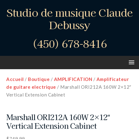
Studio de musique Claude
Debussy
(450) 678-8416
Accueil
/
Boutique
/
AMPLIFICATION
/
Amplificateur
de guitare electrique
/ Marshall ORI212A 160W 2×12″
Vertical Extension Cabinet
Marshall ORI212A 160W 2×12″
Vertical Extension Cabinet
$
749.99