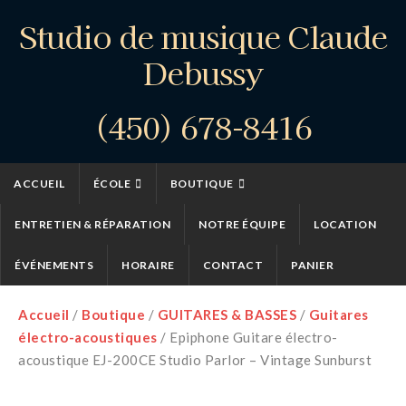
Studio de musique Claude
Debussy
(450) 678-8416
ACCUEIL
ÉCOLE
BOUTIQUE
ENTRETIEN & RÉPARATION
NOTRE ÉQUIPE
LOCATION
ÉVÉNEMENTS
HORAIRE
CONTACT
PANIER
Accueil
/
Boutique
/
GUITARES & BASSES
/
Guitares
électro-acoustiques
/ Epiphone Guitare électro-
acoustique EJ-200CE Studio Parlor – Vintage Sunburst