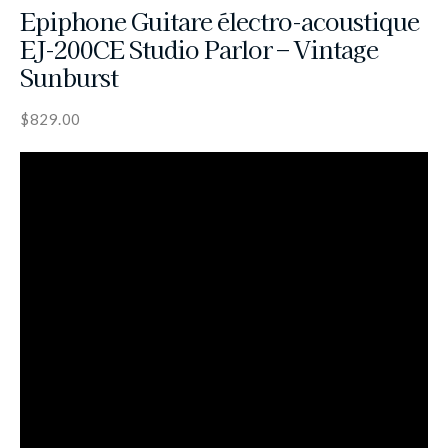
Epiphone Guitare électro-acoustique
EJ-200CE Studio Parlor – Vintage
Sunburst
$
829.00