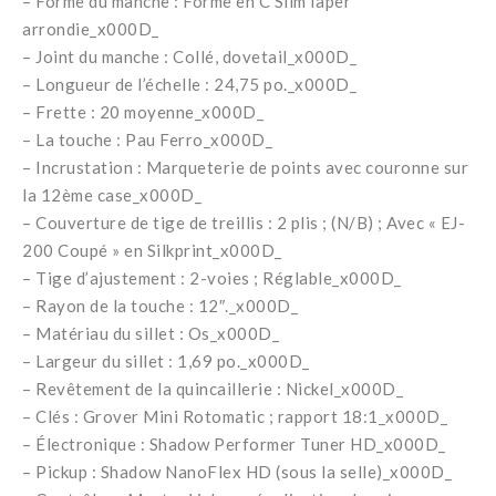
– Forme du manche : Forme en C SlimTaper
arrondie_x000D_
– Joint du manche : Collé, dovetail_x000D_
– Longueur de l’échelle : 24,75 po._x000D_
– Frette : 20 moyenne_x000D_
– La touche : Pau Ferro_x000D_
– Incrustation : Marqueterie de points avec couronne sur
la 12ème case_x000D_
– Couverture de tige de treillis : 2 plis ; (N/B) ; Avec « EJ-
200 Coupé » en Silkprint_x000D_
– Tige d’ajustement : 2-voies ; Réglable_x000D_
– Rayon de la touche : 12″._x000D_
– Matériau du sillet : Os_x000D_
– Largeur du sillet : 1,69 po._x000D_
– Revêtement de la quincaillerie : Nickel_x000D_
– Clés : Grover Mini Rotomatic ; rapport 18:1_x000D_
– Électronique : Shadow Performer Tuner HD_x000D_
– Pickup : Shadow NanoFlex HD (sous la selle)_x000D_