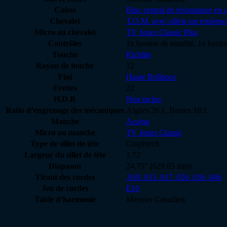
Caisse
Bloc central de résonnance en c
Chevalet
T.O.M. avec sillets sur rouleme
Micro au chevalet
TV Jones Classic Plus
Contrôles
1x bouton de tonalité, 1x bouto
Touche
Richlite
Rayon de touche
12
Fini
Haute Brillance
Frettes
22
H.D.R
Non inclus
Ratio d’engrenage des mécaniques
Aigües 26:1, Basses 18:1
Manche
Acajou
Micro au manche
TV Jones Classic
Type de sillet de tête
Graphtech
Largeur du sillet de tête
1.72
Diapason
24.75″ (628.65 mm)
Tirant des cordes
.010 .013 .017 .026 .036 .046
Jeu de cordes
E10
Table d’harmonie
Merisier Canadien