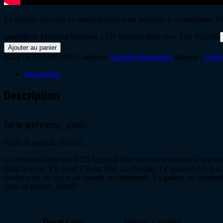
Ce produit n'est pas en magasin mais nous pouvons le commander. SVP
quantité de Montreal Premiere LTD Imperial Blue avec Étui 051595
Ajouter au panier
UGS :
623501051595
Catégorie:
Guitares électriques
Marque :
Godi
Description
Description
_
DESCRIPTION:
_x000D_
Code de produit: 051595_
La Montreal Premiere LTD Imperial Blue est non seulement d’une beauté
manche et un TV Jones Classic Plus au chevalet. Le manche est en acaj
Godin pour un son et un sustain exceptionnels. La guitare est recouv
vous en passer!_x000D_
_
Dos et Côtés
Merisier Canadien