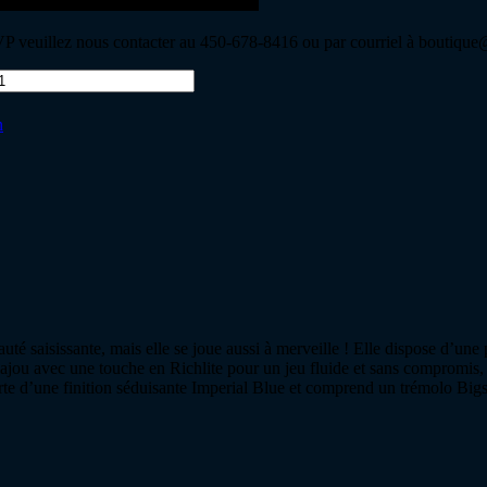
 veuillez nous contacter au 450-678-8416 ou par courriel à boutique@s
n
 saisissante, mais elle se joue aussi à merveille ! Elle dispose d’une
ou avec une touche en Richlite pour un jeu fluide et sans compromis, t
erte d’une finition séduisante Imperial Blue et comprend un trémolo B