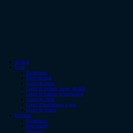
Accueil
École
Professeurs
Éveil musical
Cours de piano
Cours de guitare, basse, ukulélé
Cours de batterie et percussion
Cours de chant
Cours d’instruments à vent
Cours de violon
Boutique
Promotions
Nouveautés
Marques