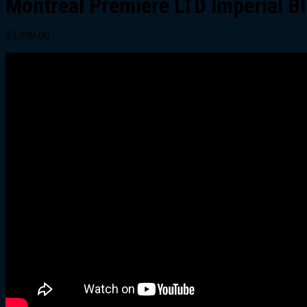
Montreal Premiere LTD Imperial B
$
3,899.00