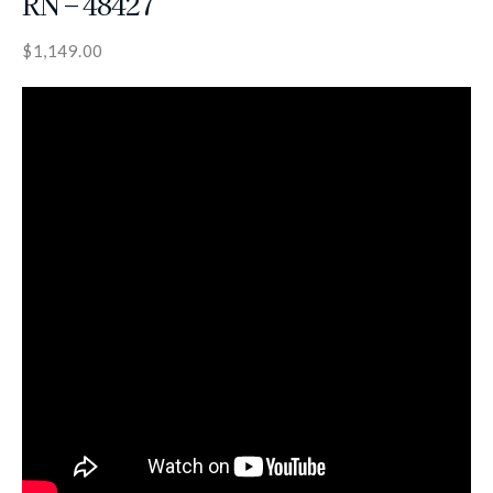
RN – 48427
$
1,149.00