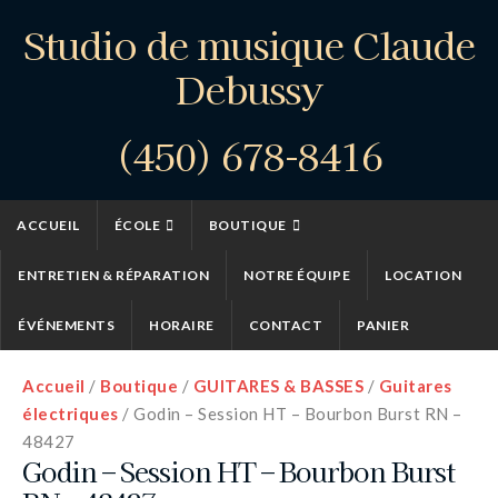
Studio de musique Claude
Debussy
(450) 678-8416
ACCUEIL
ÉCOLE
BOUTIQUE
ENTRETIEN & RÉPARATION
NOTRE ÉQUIPE
LOCATION
ÉVÉNEMENTS
HORAIRE
CONTACT
PANIER
Accueil
/
Boutique
/
GUITARES & BASSES
/
Guitares
électriques
/ Godin – Session HT – Bourbon Burst RN –
48427
Godin – Session HT – Bourbon Burst