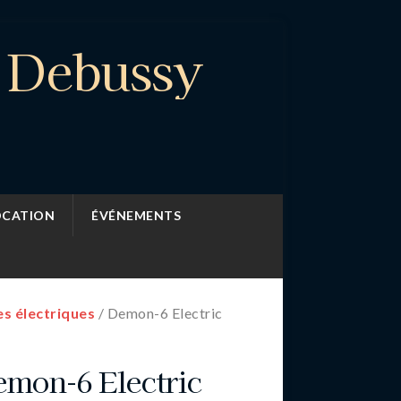
e Debussy
OCATION
ÉVÉNEMENTS
es électriques
/ Demon-6 Electric
mon-6 Electric