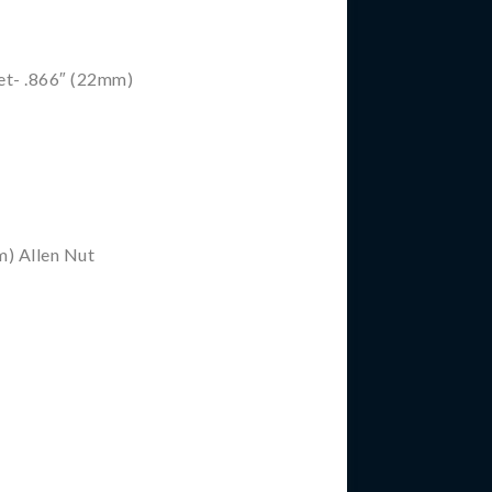
et- .866″ (22mm)
) Allen Nut