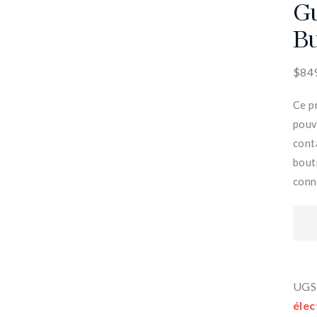
Gu
Bu
$
84
Ce p
pouv
cont
bout
conna
UGS
élec