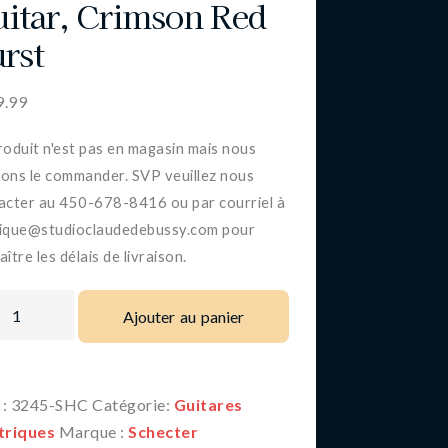
itar, Crimson Red
rst
9.99
roduit n'est pas en magasin mais nous
ons le commander. SVP veuillez nous
acter au 450-678-8416 ou par courriel à
ique@studioclaudedebussy.com pour
ître les délais de livraison.
Ajouter au panier
 :
3245-SHC
Catégorie:
Guitares
triques
Marque :
Schecter