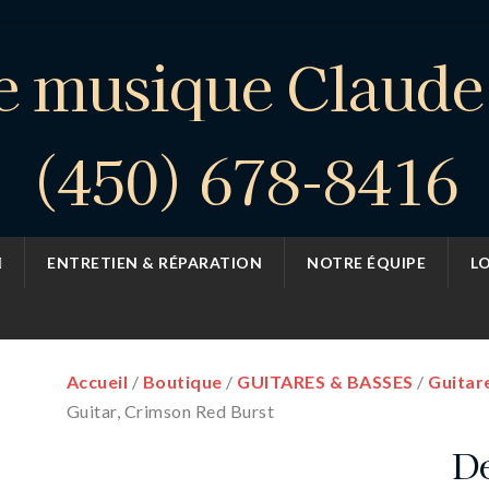
e musique Claud
(450) 678-8416
ENTRETIEN & RÉPARATION
NOTRE ÉQUIPE
L
Accueil
/
Boutique
/
GUITARES & BASSES
/
Guitar
Guitar, Crimson Red Burst
De