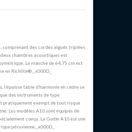
, comprenant des cordes aiguës triplées
 à deux chambres acoustiques est
 symétrique. Le manche de 64,75 cm est
che en Richlite®._x000D_
, l’épaisse table d’harmonie en cèdre se
que des instruments de type
nt pratiquement exempt de tout risque
scène. Les modèles A10 sont équipés de
spécialement conçu. La Godin A10 est une
lorique péruvienne._x000D_