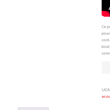
Ce p
pouv
cont
bout
conna
UGS
acou