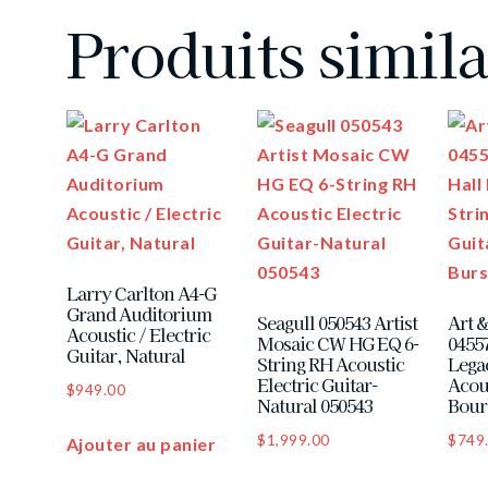
Produits simila
Larry Carlton A4-G
Grand Auditorium
Seagull 050543 Artist
Art &
Acoustic / Electric
Mosaic CW HG EQ 6-
0455
Guitar, Natural
String RH Acoustic
Lega
Electric Guitar-
Acous
$
949.00
Natural 050543
Bour
$
1,999.00
$
749
Ajouter au panier