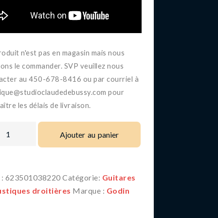
roduit n'est pas en magasin mais nous
ons le commander. SVP veuillez nous
acter au 450-678-8416 ou par courriel à
ique@studioclaudedebussy.com pour
ître les délais de livraison.
Ajouter au panier
 :
623501038220
Catégorie:
Guitares
stiques droitières
Marque :
Godin