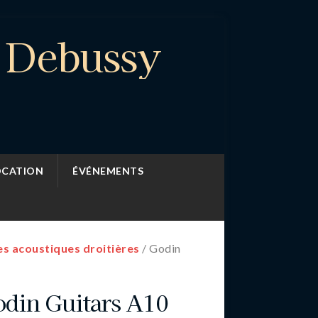
e Debussy
OCATION
ÉVÉNEMENTS
es acoustiques droitières
/ Godin
din Guitars A10