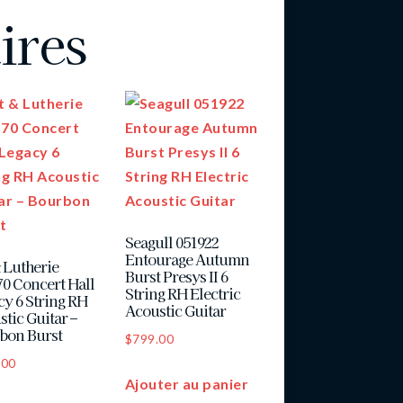
ires
Seagull 051922
Entourage Autumn
 Lutherie
Burst Presys II 6
70 Concert Hall
String RH Electric
cy 6 String RH
Acoustic Guitar
tic Guitar –
bon Burst
$
799.00
.00
Ajouter au panier