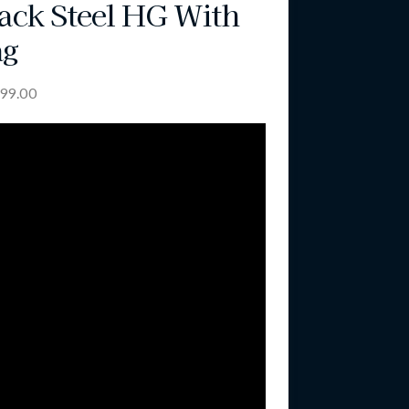
ack Steel HG With
ag
399.00