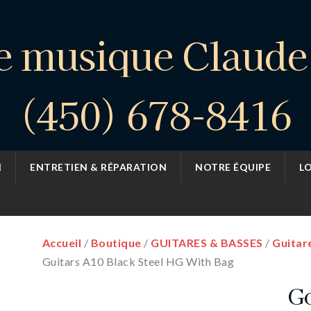
e musique Claud
(450) 678-8416
ENTRETIEN & RÉPARATION
NOTRE ÉQUIPE
L
Accueil
/
Boutique
/
GUITARES & BASSES
/
Guitar
Guitars A10 Black Steel HG With Bag
Go