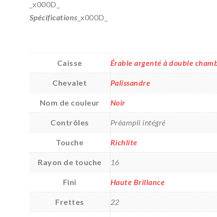
_x000D_
Spécifications
_x000D_
Caisse
Érable argenté à double chambr
Chevalet
Palissandre
Nom de couleur
Noir
Contrôles
Préampli intégré
Touche
Richlite
Rayon de touche
16
Fini
Haute Brillance
Frettes
22