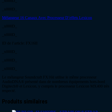
_x000D_
_x000D_
Mélangeur 16 Canaux Avec Processeur D’effets Lexicon
_x000D_
_x000D_
ID de l’article: FX16II
_x000D_
_x000D_
_x000D_
Le mélangeur Soundcraft FX16ii utilise le même processeur
AudioDNA® présenté dans de nombreux équipements hors-bord
Digitech® et Lexicon, y compris le processeur Lexicon MX400 très
respecté.
Produits similaires