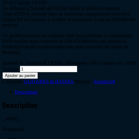
ID de l’article: FX16II
Le mélangeur Soundcraft FX16ii utilise le même processeur
AudioDNA® présenté dans de nombreux équipements hors-bord
Digitech® et Lexicon, y compris le processeur Lexicon MX400 très
respecté.
Ce produit n'est pas en magasin mais nous pouvons le commander.
SVP veuillez nous contacter au 450-678-8416 ou par courriel à
boutique@studioclaudedebussy.com pour connaître les délais de
livraison.
quantité de Soundcraft FX16ii - Mélangeur 16X4 canaux avec effets
Lexicon
Ajouter au panier
Catégorie:
GUITARES & BASSES
Marque :
Soundcraft
Description
Description
_x000D_
Soundcraft