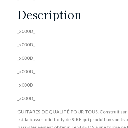
Description
_x000D_
_x000D_
_x000D_
_x000D_
_x000D_
_x000D_
GUITARES DE QUALITÉ POUR TOUS. Construit sur les
est la basse solid body de SIRE qui produit un son trad
bassistes veulent obtenir. Le SIRE D5 a une forme de