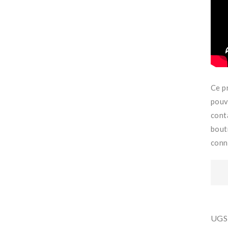
Ce p
pouv
cont
bout
conna
UGS