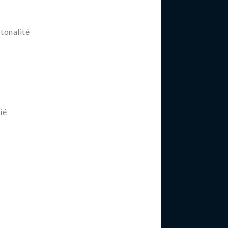
 tonalité
ié