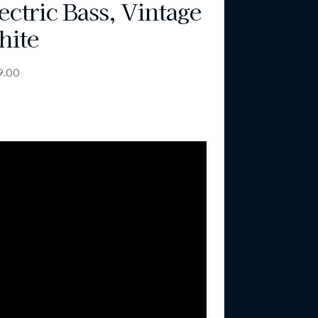
ectric Bass, Vintage
hite
9.00