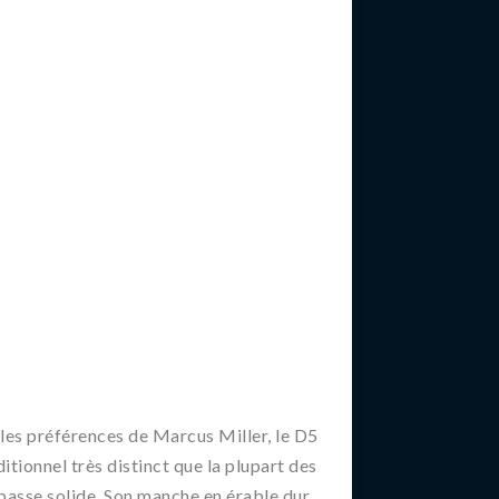
 préférences de Marcus Miller, le D5
itionnel très distinct que la plupart des
 basse solide. Son manche en érable dur