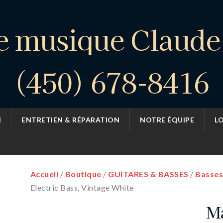
e musique Claud
(450) 678-8416
ENTRETIEN & RÉPARATION
NOTRE ÉQUIPE
L
Accueil
/
Boutique
/
GUITARES & BASSES
/
Basses
Electric Bass, Vintage White
Ma