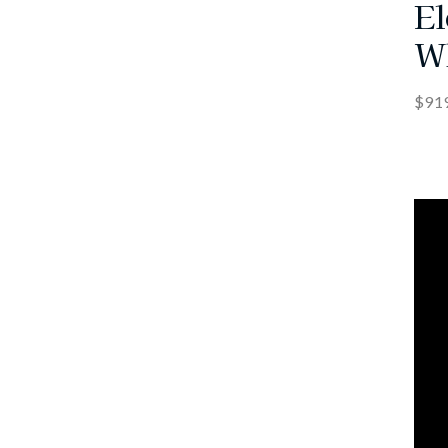
El
W
$
91