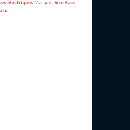
es électriques
Marque :
Sire Bass
ars