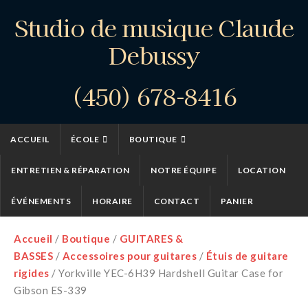
Studio de musique Claude
Debussy
(450) 678-8416
ACCUEIL
ÉCOLE
BOUTIQUE
ENTRETIEN & RÉPARATION
NOTRE ÉQUIPE
LOCATION
ÉVÉNEMENTS
HORAIRE
CONTACT
PANIER
Accueil
/
Boutique
/
GUITARES &
BASSES
/
Accessoires pour guitares
/
Étuis de guitare
rigides
/ Yorkville YEC-6H39 Hardshell Guitar Case for
Gibson ES-339