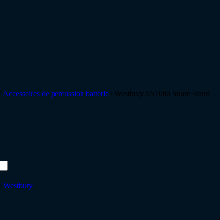
/
Accessoires de percussion batterie
/ Westbury SS1000 Snare Stand
:
Westbury