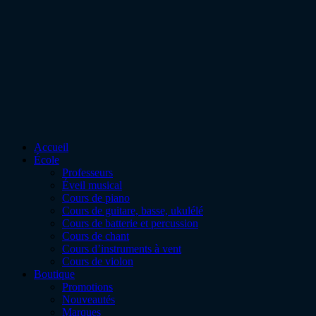
Accueil
École
Professeurs
Éveil musical
Cours de piano
Cours de guitare, basse, ukulélé
Cours de batterie et percussion
Cours de chant
Cours d’instruments à vent
Cours de violon
Boutique
Promotions
Nouveautés
Marques