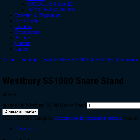
PRODUITS USAGÉS
DÉMONSTRATEURS
Entretien & Réparation
Notre équipe
Location
Événements
Horaire
Contact
Panier
Accueil
/
Boutique
/
BATTERIES ET PERCUSSIONS
/
Percussion
Westbury SS1000 Snare Stand
$
99.99
quantité de Westbury SS1000 Snare Stand
Ajouter au panier
UGS :
SS1000
Catégorie:
Accessoires de percussion batterie
Marque 
Description