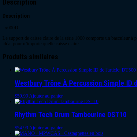
Description
Description
_x000D_
Le support de caisse claire de la série 1000 comporte un basculeur à p
idéal pour n’importe quelle caisse claire.
Produits similaires
Westbury Trône À Percussion Simple ID d
$
59.99
Ajouter au panier
Rhythm Tech Drum Tambourine DST10
$
54.99
Ajouter au panier