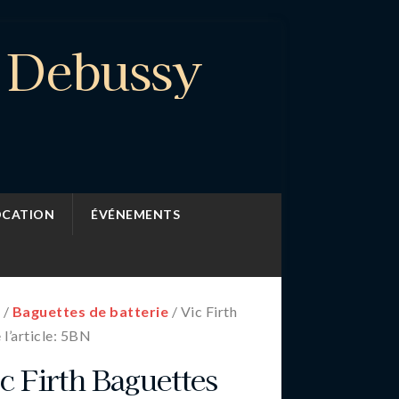
e Debussy
OCATION
ÉVÉNEMENTS
S
/
Baguettes de batterie
/ Vic Firth
l’article: 5BN
c Firth Baguettes