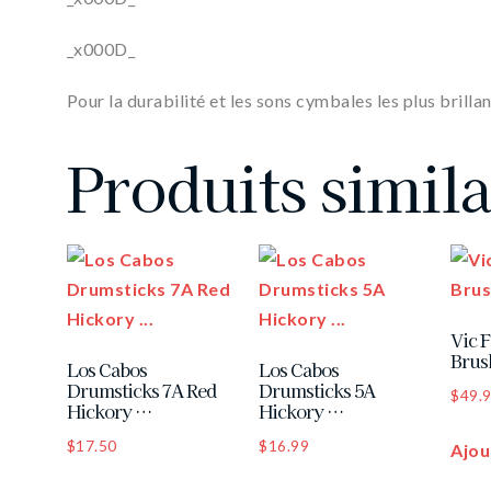
_x000D_
Pour la durabilité et les sons cymbales les plus brillan
Produits simila
Vic F
Brus
Los Cabos
Los Cabos
Drumsticks 7A Red
Drumsticks 5A
$
49.
Hickory …
Hickory …
$
17.50
$
16.99
Ajou