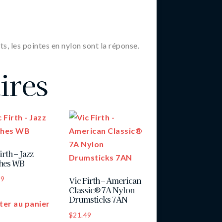
ts, les pointes en nylon sont la réponse.
ires
irth – Jazz
hes WB
99
Vic Firth – American
Classic® 7A Nylon
Drumsticks 7AN
ter au panier
$
21.49