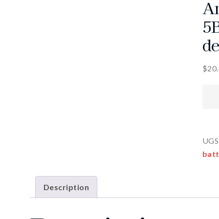
Am
5B
de
$
20
UGS
batt
Description