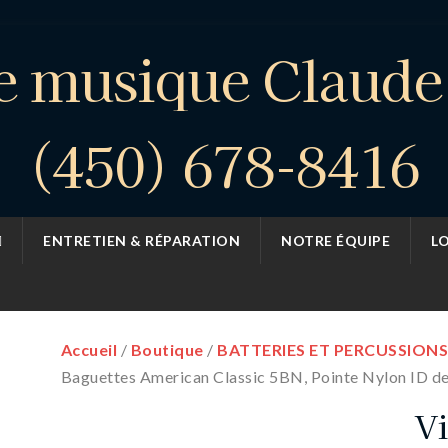
e musique Claud
(450) 678-8416
ENTRETIEN & RÉPARATION
NOTRE ÉQUIPE
L
Accueil
/
Boutique
/
BATTERIES ET PERCUSSION
Baguettes American Classic 5BN, Pointe Nylon ID de 
Vi