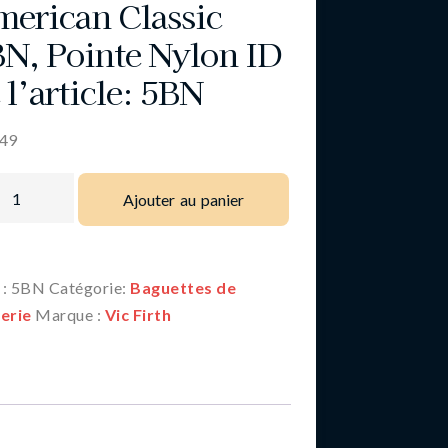
erican Classic
N, Pointe Nylon ID
 l’article: 5BN
.49
Ajouter au panier
 :
5BN
Catégorie:
Baguettes de
erie
Marque :
Vic Firth