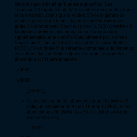
élevé et super articulé qu’il utilise aujourd’hui. Les
commandes Output et Gain définissent les niveaux de volume
et de distorsion, tandis que la section EQ de la gamme de
tonalités passives à 3 bandes façonne votre son selon vos
goûts. Le commutateur Boost fait passer le 5150 Overdrive à
la vitesse supérieure avec un gain et une compression
supplémentaires, et le contrôle Gate, alimenté par le circuit
Smart Gate®, atténue le bruit indésirable. La surmultipliée
EVH 5150 est dotée d’un véritable commutateur de dérivation
et est livrée dans un boîtier digne de la route arborant des
illustrations EVH personnalisées.
_x000D_
_x000D_
_x000D_
Cette pédale peut être alimentée par une batterie de 9
volts, un adaptateur de 9 volts Dunlop ECB003 ou les
alimentations DC Brick, Iso-Brick et Mini Iso-Brick
(non comprises).
_x000D_