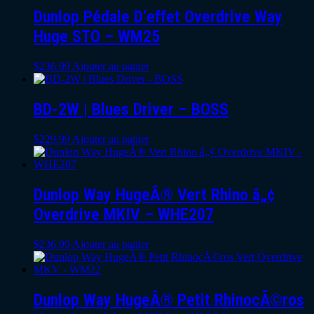
Dunlop Pédale D’effet Overdrive Way
Huge STO – WM25
$
236.99
Ajouter au panier
BD-2W | Blues Driver – BOSS
$
229.99
Ajouter au panier
Dunlop Way HugeÂ® Vert Rhino â„¢
Overdrive MKIV – WHE207
$
236.99
Ajouter au panier
Dunlop Way HugeÂ® Petit RhinocÃ©ros