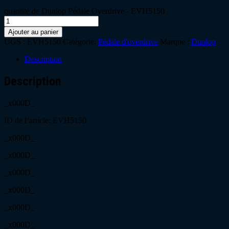
quantité de Dunlop Pédale Overdrive - EVH5150
Ajouter au panier
UGS :
EVH5150
Catégorie:
Pédale d'overdrive
Marque :
Dunlop
Description
Description
_x000D_
ID de l’article: EVH5150
_x000D_
_x000D_
_x000D_
_x000D_
_x000D_
_x000D_