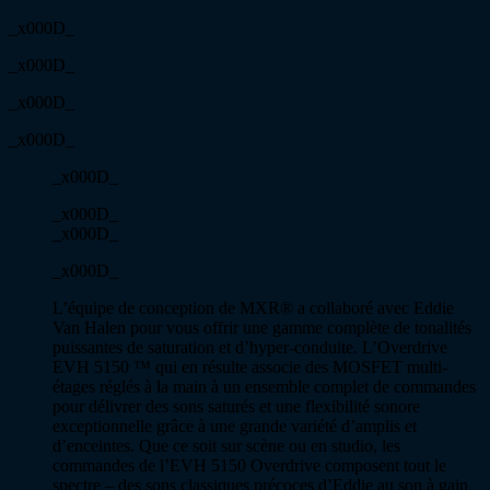
_x000D_
_x000D_
_x000D_
_x000D_
_x000D_
_x000D_
_x000D_
_x000D_
L’équipe de conception de MXR® a collaboré avec Eddie
Van Halen pour vous offrir une gamme complète de tonalités
puissantes de saturation et d’hyper-conduite. L’Overdrive
EVH 5150 ™ qui en résulte associe des MOSFET multi-
étages réglés à la main à un ensemble complet de commandes
pour délivrer des sons saturés et une flexibilité sonore
exceptionnelle grâce à une grande variété d’amplis et
d’enceintes. Que ce soit sur scène ou en studio, les
commandes de l’EVH 5150 Overdrive composent tout le
spectre – des sons classiques précoces d’Eddie au son à gain