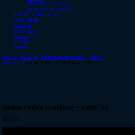
PRODUITS USAGÉS
DÉMONSTRATEURS
Entretien & Réparation
Notre équipe
Location
Événements
Horaire
Contact
Panier
Accueil
/
Boutique
/
PEDALES D'EFFETS
/
Pédale
d'overdrive
/ Dunlop Pédale Overdrive – EVH5150
Dunlop Pédale Overdrive – EVH5150
$
369.99