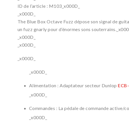
ID de l’article : M103_x000D_
_x000D_
The Blue Box Octave Fuzz dépose son signal de guita
un fuzz gnarly pour d’énormes sons souterrains._x00
_x000D_
_x000D_
_x000D_
_x000D_
Alimentation : Adaptateur secteur Dunlop
ECB
_x000D_
Commandes : La pédale de commande active/cont
_x000D_