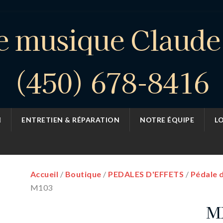
e musique Claud
(450) 678-8416
ENTRETIEN & RÉPARATION
NOTRE ÉQUIPE
L
Accueil
/
Boutique
/
PEDALES D'EFFETS
/
Pédale 
M103
MX