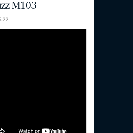
uzz M103
5.99