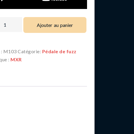
Ajouter au panier
 :
M103
Catégorie:
Pédale de fuzz
que :
MXR