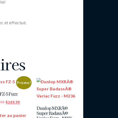
tal
c et effectué.
ires
Promo!
 FZ-5 Fuzz
.99
$
149.99
Dunlop MXRÂ®
Super BadassÂ®
ter au panier
Variac Fuzz – M236