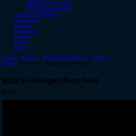
PRODUITS USAGÉS
DÉMONSTRATEURS
Entretien & Réparation
Notre équipe
Location
Événements
Horaire
Contact
Panier
Accueil
/
Boutique
/
PEDALES D'EFFETS
/
Pédale de
Flanger
/ BOSS BF-3 Flanger Effects Pedal
BOSS BF-3 Flanger Effects Pedal
$
244.99