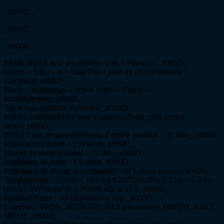
_x000D_
_x000D_
_x000D_
Pédale BOSS avec les meileurs sons « Flanger »_x000D_
Modes « Ultra » et « Gate/Pan » pour un effet d’intensité
maximum_x000D_
Mode « Momentary » active l’effet « Flanger »
immédiatement_x000D_
Tap tempo ajustable via pédale_x000D_
Entrées Independentes pour Guitare et Basse, plus sorties
stéréo_x000D_
BOSS 5 ans de garantieNiveau d’entrée nominal : -20 dBu_x000D_
Impédance d’entrée : 1 M ohms_x000D_
Niveau de sortie nominal : -20 dBu_x000D_
Impédance de sortie : 1 k ohms_x000D_
Impédance de charge recommandée : 10 k ohms ou plus_x000D_
Temporisation : 0.3 mS – 14.4 ms (GUITAR IN), 0.3 ms – 6.3 ms
(BASS IN)Vitesse du LFO100 mS to 18 S_x000D_
Residual Noise : -95 dBu (IHF-A Typ._x000D_
Contrôles : Pédale, MANUAL, RES (resonance), DEPTH, RATE,
MODE_x000D_