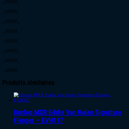
_x000D_
_x000D_
_x000D_
_x000D_
_x000D_
_x000D_
_x000D_
_x000D_
Produits similaires
Dunlop MXR Eddie Van Halen Signature
Flanger – EVH117