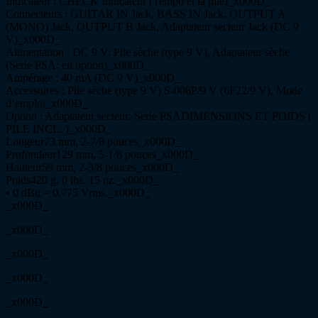
Indicateur : CHECK Indicateur (Tempo et la pile)_x000D_
Connecteurs : GUITAR IN Jack, BASS IN Jack, OUTPUT A
(MONO) Jack, OUTPUT B Jack, Adaptateur secteur Jack (DC 9
V)_x000D_
Alimentation : DC 9 V: Pile sèche (type 9 V), Adaptateur sèche
(Serie PSA: en option)_x000D_
Ampérage : 40 mA (DC 9 V)_x000D_
Accessoires : Pile sèche (type 9 V) S-006P/9 V (6F22/9 V), Mode
d’emploi_x000D_
Option : Adaptateur secteur: Serie PSADIMENSIONS ET POIDS (
PILE INCL. )_x000D_
Longeur73 mm, 2-7/8 pouces_x000D_
Profondeur129 mm, 5-1/8 pouces_x000D_
Hauteur59 mm, 2-3/8 pouces_x000D_
Poids420 g, 0 lbs. 15 oz._x000D_
• 0 dBu = 0.775 Vrms._x000D_
_x000D_
_x000D_
_x000D_
_x000D_
_x000D_