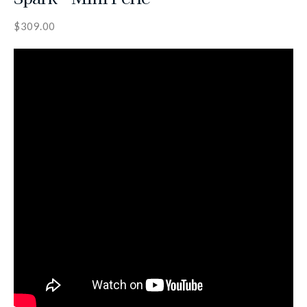
$
309.00