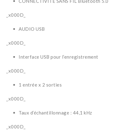
CONNECTIVITÉ SANS FIL Bluetooth 5.0
_x000D_
AUDIO USB
_x000D_
Interface USB pour l’enregistrement
_x000D_
1 entrée x 2 sorties
_x000D_
Taux d’échantillonnage : 44,1 kHz
_x000D_