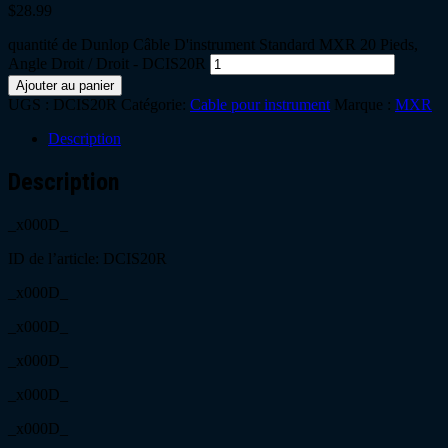
$
28.99
quantité de Dunlop Câble D'instrument Standard MXR 20 Pieds,
Angle Droit / Droit - DCIS20R
Ajouter au panier
UGS :
DCIS20R
Catégorie:
Cable pour instrument
Marque :
MXR
Description
Description
_x000D_
ID de l’article: DCIS20R
_x000D_
_x000D_
_x000D_
_x000D_
_x000D_