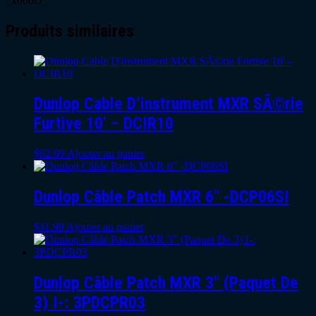
_x000D_
Produits similaires
Dunlop Cable D’instrument MXR SÃ©rie
Furtive 10′ – DCIR10
$
62.99
Ajouter au panier
Dunlop Câble Patch MXR 6″ -DCP06SI
$
11.99
Ajouter au panier
Dunlop Câble Patch MXR 3″ (Paquet De
3) I-: 3PDCPR03