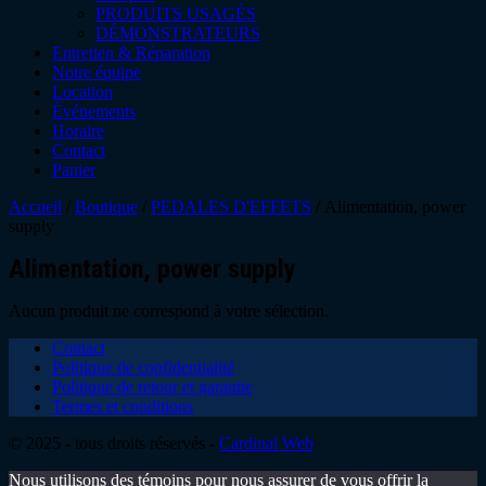
PRODUITS USAGÉS
DÉMONSTRATEURS
Entretien & Réparation
Notre équipe
Location
Événements
Horaire
Contact
Panier
Accueil
/
Boutique
/
PEDALES D'EFFETS
/ Alimentation, power
supply
Alimentation, power supply
Aucun produit ne correspond à votre sélection.
Contact
Politique de confidentialité
Politique de retour et garantie
Termes et conditions
© 2025 - tous droits réservés -
Cardinal Web
Nous utilisons des témoins pour nous assurer de vous offrir la