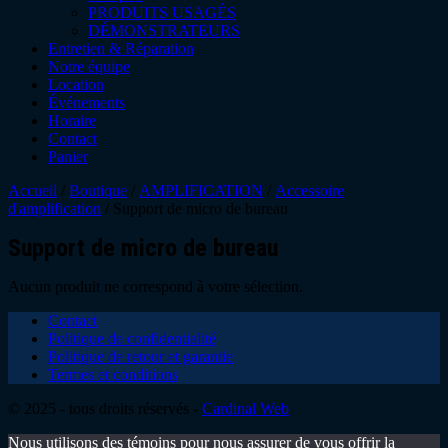
PRODUITS USAGÉS
DÉMONSTRATEURS
Entretien & Réparation
Notre équipe
Location
Événements
Horaire
Contact
Panier
Accueil
/
Boutique
/
AMPLIFICATION
/
Accessoire
d'amplification
/ Support de micro de bureau
Support de micro de bureau
Aucun produit ne correspond à votre sélection.
Contact
Politique de confidentialité
Politique de retour et garantie
Termes et conditions
© 2025 - tous droits réservés -
Cardinal Web
Nous utilisons des témoins pour nous assurer de vous offrir la