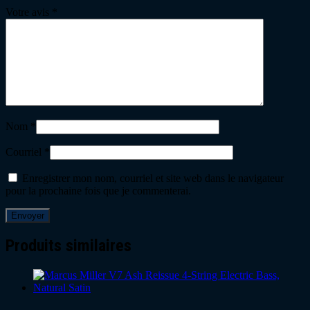
Votre avis
*
Nom
*
Courriel
*
Enregistrer mon nom, courriel et site web dans le navigateur
pour la prochaine fois que je commenterai.
Produits similaires