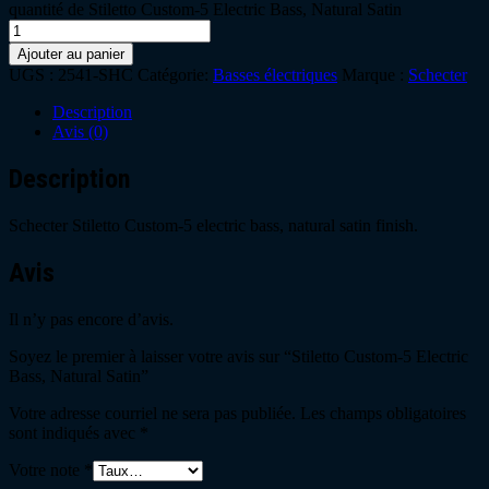
quantité de Stiletto Custom-5 Electric Bass, Natural Satin
Ajouter au panier
UGS :
2541-SHC
Catégorie:
Basses électriques
Marque :
Schecter
Description
Avis (0)
Description
Schecter Stiletto Custom-5 electric bass, natural satin finish.
Avis
Il n’y pas encore d’avis.
Soyez le premier à laisser votre avis sur “Stiletto Custom-5 Electric
Bass, Natural Satin”
Votre adresse courriel ne sera pas publiée.
Les champs obligatoires
sont indiqués avec
*
Votre note
*