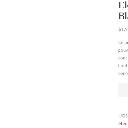
El
Bl
$
1,
Ce p
pouv
cont
bout
conna
UGS
élec