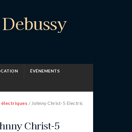
e Debussy
OCATION
ÉVÉNEMENTS
 électriques
/ Johnny Christ-5 Electric
hnny Christ-5