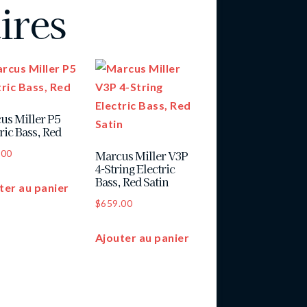
ires
us Miller P5
ric Bass, Red
.00
Marcus Miller V3P
4-String Electric
Bass, Red Satin
ter au panier
$
659.00
Ajouter au panier