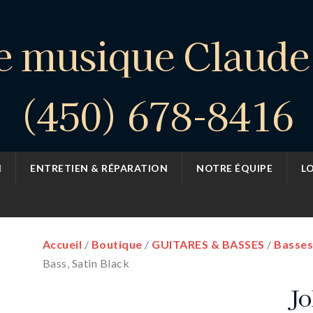
e musique Claud
(450) 678-8416
ENTRETIEN & RÉPARATION
NOTRE ÉQUIPE
L
Accueil
/
Boutique
/
GUITARES & BASSES
/
Basses
Bass, Satin Black
Jo