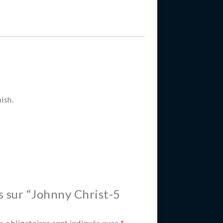
ish.
is sur “Johnny Christ-5
 obligatoires sont indiqués avec
*