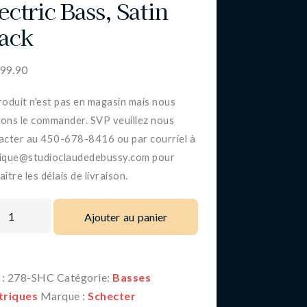
ectric Bass, Satin
ack
999.90
roduit n'est pas en magasin mais nous
ons le commander. SVP veuillez nous
acter au 450-678-8416 ou par courriel à
ique@studioclaudedebussy.com pour
ître les délais de livraison.
Ajouter au panier
 :
278-SHC
Catégorie:
Basses
triques
Marque :
Schecter