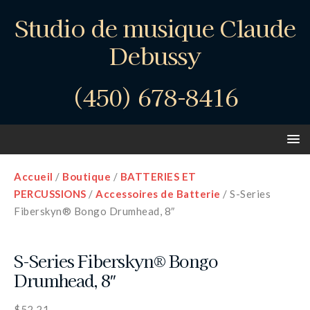
Studio de musique Claude
Debussy
(450) 678-8416
Accueil
/
Boutique
/
BATTERIES ET
PERCUSSIONS
/
Accessoires de Batterie
/ S-Series
Fiberskyn® Bongo Drumhead, 8″
S-Series Fiberskyn® Bongo
Drumhead, 8″
$
52.21